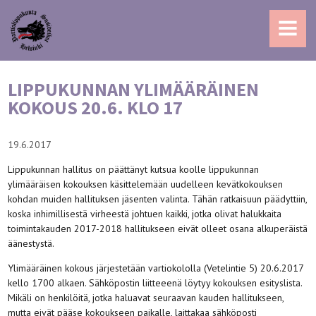
MENU
LIPPUKUNNAN YLIMÄÄRÄINEN
KOKOUS 20.6. KLO 17
19.6.2017
Lippukunnan hallitus on päättänyt kutsua koolle lippukunnan
ylimääräisen kokouksen käsittelemään uudelleen kevätkokouksen
kohdan muiden hallituksen jäsenten valinta. Tähän ratkaisuun päädyttiin,
koska inhimillisestä virheestä johtuen kaikki, jotka olivat halukkaita
toimintakauden 2017-2018 hallitukseen eivät olleet osana alkuperäistä
äänestystä.
Ylimääräinen kokous järjestetään vartiokololla (Vetelintie 5) 20.6.2017
kello 1700 alkaen. Sähköpostin liitteeenä löytyy kokouksen esityslista.
Mikäli on henkilöitä, jotka haluavat seuraavan kauden hallitukseen,
mutta eivät pääse kokoukseen paikalle, laittakaa sähköposti