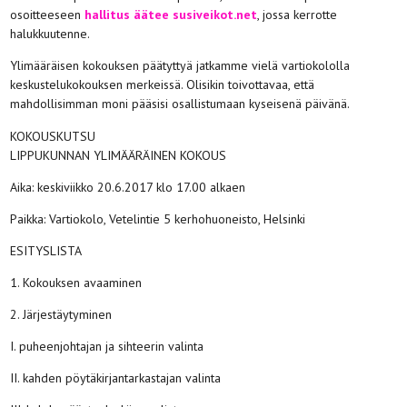
osoitteeseen
hallitus äätee susiveikot.net
, jossa kerrotte
halukkuutenne.
Ylimääräisen kokouksen päätyttyä jatkamme vielä vartiokololla
keskustelukokouksen merkeissä. Olisikin toivottavaa, että
mahdollisimman moni pääsisi osallistumaan kyseisenä päivänä.
KOKOUSKUTSU
LIPPUKUNNAN YLIMÄÄRÄINEN KOKOUS
Aika: keskiviikko 20.6.2017 klo 17.00 alkaen
Paikka: Vartiokolo, Vetelintie 5 kerhohuoneisto, Helsinki
ESITYSLISTA
1. Kokouksen avaaminen
2. Järjestäytyminen
I. puheenjohtajan ja sihteerin valinta
II. kahden pöytäkirjantarkastajan valinta