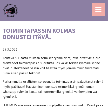
MENU
TOIMINTAPASSIN KOLMAS
BONUSTEHTÄVÄ!
29.3.2021
Tehtävä 3: Haasta mukaan sellaiset ryhmäläiset, jotka eivät vielä ole
aloittaneet toimintapassin suoritusta. Jos kaikki teidän ryhmäläisenne
ovat jo aloittaneet passin voit haastaa myös jonkun muun tuntemasi
Suvelaisen passin tekoon!
Parhaimmalla osallistumisprosentilla toimintapassin palauttanut ryhmä
myös palkitaan! Haastaminen onnistuu esimerkiksi ryhmän oman
whatsapp ryhmän kautta tai nuoremmilla ryhmillä vanhempien wa-
ryhmässä.
HUOM! Passin suorittamisaikaa on jäljellä enää noin viikko. Passit pitää