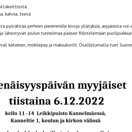
nttäkeittiöstä
, kahvia, teetä
tä pyörähtää perheen pienimmille kivoja yllätyksiä, arpjaisista voi 
ja lähestyvän joulun tunnelmaa pääsee fiilistelemään puolijoukkue
ät käteinen, mobilepay ja maksukortit. Osallistumalla tuet Susive