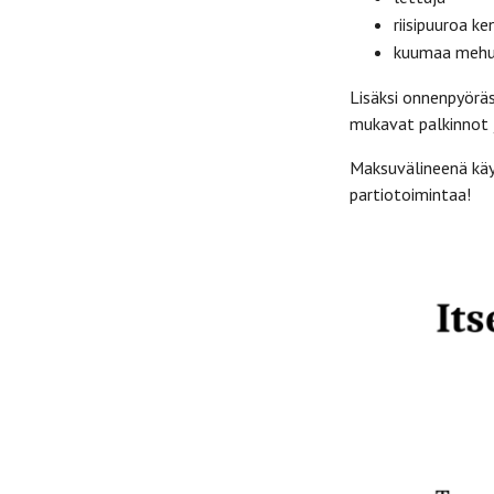
riisipuuroa ke
kuumaa mehua
Lisäksi onnenpyöräs
mukavat palkinnot 
Maksuvälineenä käyv
partiotoimintaa!