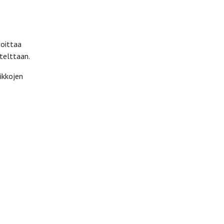
voittaa
telttaan.
ikkojen