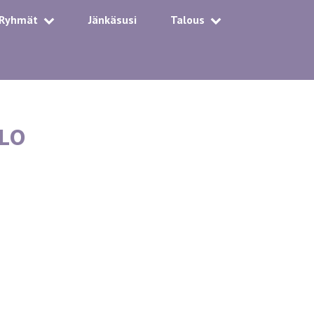
Ryhmät
Jänkäsusi
Talous
KLO