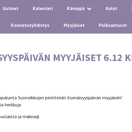
Uutiset
Kalenteri
Kämppä
Kolot
Kannatusyhdistys
Myyjäiset
Polkuanturat
SYYSPÄIVÄN MYYJÄISET 6.12 
pukunta Susiveikkojen perinteisiin itsenäisyyspäivän myyjäisiin!
ia herkkuja
(suolaista ja makeaa)