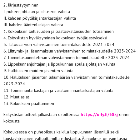
2. Järjestäytyminen
I. puheenjohtajan ja sihteerin valinta
II. kahden pöytäkirjantarkastajan valinta
III. kahden ääntenlaskijan valinta
3. Kokouksen laillisuuden ja päätösvaltaisuuden toteaminen
4. Esityslistan hyväksyminen kokouksen työjärjestykseksi
5. Talousarvion vahvistaminen toimintakaudelle 2023-2024
6. Liittymis- ja jäsenmaksun vahvistaminen toimintakaudelle 2023-2024
7. Toimintasuunnitelman vahvistaminen toimintakaudelle 2023-2024
8. Lippukunnanjohtajan ja lippukunnan apulaisjohtajan valinta
9. Hallituksen muiden jäsenten valinta
10. Hallituksen jäsenten lukumäärän vahvistaminen toimintakaudelle
2023-2024
11. Toiminnantarkastajan ja varatoiminnantarkastajan valinta
12. Muut asiat
13. Kokouksen päättäminen
Esityslistan liitteet julkaistaan osoitteessa
https://urly.fi/38xj
ennen
kokousta.
Kokouksessa on puheoikeus kaikilla lippukunnan jäsenillä sekä
taustayhteisöjen valtuuttamilla edustajilla. Äänioikeus on vain läsnä