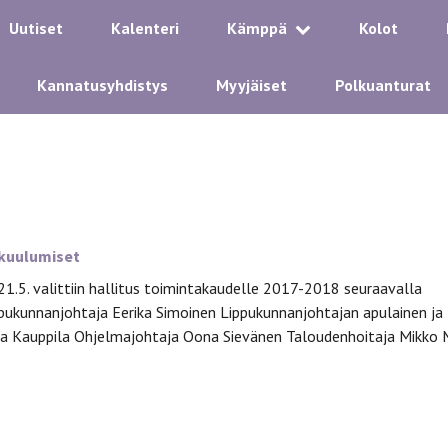
Uutiset
Kalenteri
Kämppä
Kolot
Kannatusyhdistys
Myyjäiset
Polkuanturat
kuulumiset
1.5. valittiin hallitus toimintakaudelle 2017-2018 seuraavalla
pukunnanjohtaja Eerika Simoinen Lippukunnanjohtajan apulainen ja
na Kauppila Ohjelmajohtaja Oona Sievänen Taloudenhoitaja Mikko 