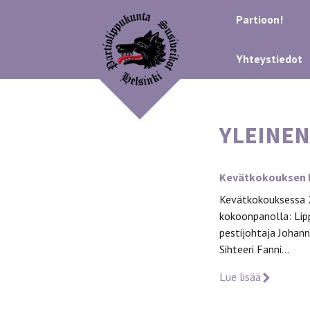
Partioon!
Yhteystiedot
YLEINEN
Kevätkokouksen 
Kevätkokouksessa 2
kokoonpanolla: Lip
pestijohtaja Johan
Sihteeri Fanni…
Lue lisää