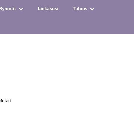
Ryhmät
Jänkäsusi
Talous
Mulari